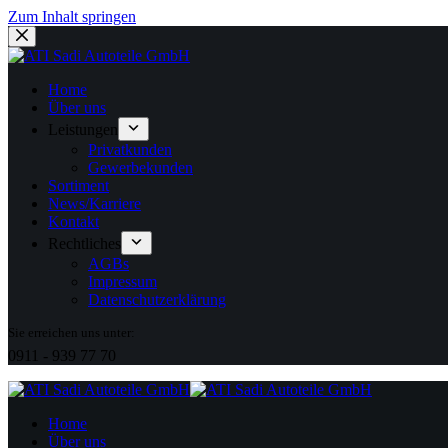
Zum Inhalt springen
Home
Über uns
Leistungen
Privatkunden
Gewerbekunden
Sortiment
News/Karriere
Kontakt
Rechtliches
AGBs
Impressum
Datenschutzerklärung
Sie erreichen uns unter:
0911 - 939 77 70
Home
Über uns