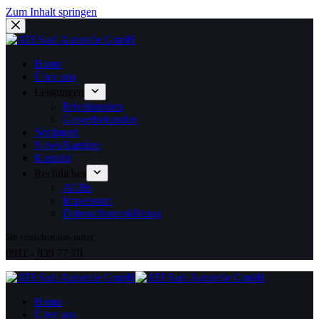
Zum Inhalt springen
Home
Über uns
Leistungen
Privatkunden
Gewerbekunden
Sortiment
News/Karriere
Kontakt
Rechtliches
AGBs
Impressum
Datenschutzerklärung
Sie erreichen uns unter:
0911 - 939 77 70
Home
Über uns