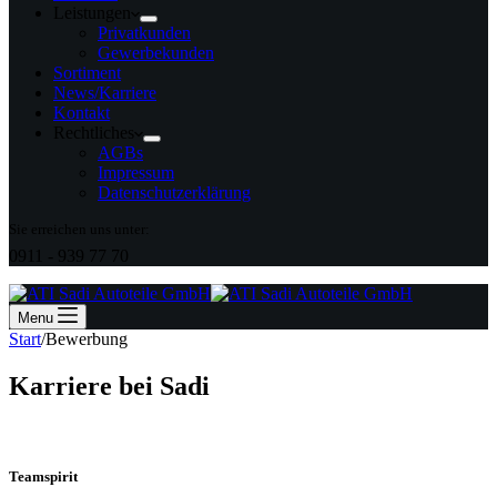
Leistungen
Privatkunden
Gewerbekunden
Sortiment
News/Karriere
Kontakt
Rechtliches
AGBs
Impressum
Datenschutzerklärung
Sie erreichen uns unter:
0911 - 939 77 70
Menu
Start
/
Bewerbung
Karriere bei Sadi
Teamspirit